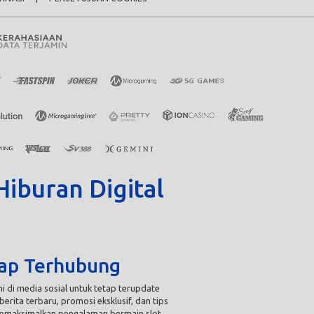
alth
Legend of Persia
 Rio
Black Knight
iburan Digital
ap Terhubung
mi di media sosial untuk tetap terupdate
erita terbaru, promosi eksklusif, dan tips
emaksimalkan pengalaman bermain slot
Eve
Mahjong Reactor