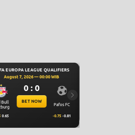
xe AI
Fortune Crown AI
FA EUROPA LEAGUE QUALIFIERS
August 7, 2026 — 00:00 WIB
0 : 0
Next
BET NOW
oln Red
Omonia
s (n)
Nicosia
75
-0.82
0.75
0.66
old And
Dragon Ball