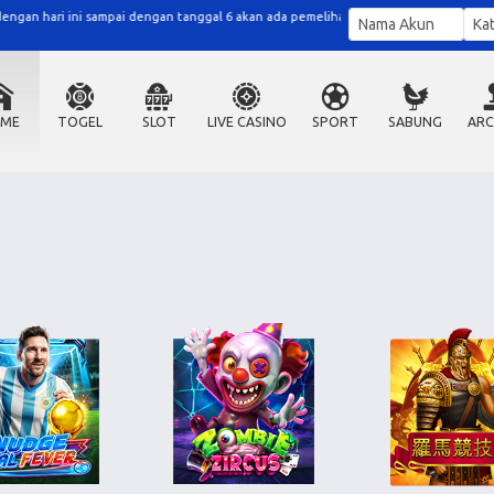
ri ini sampai dengan tanggal 6 akan ada pemeliharaan sistem ( Maintance ) untuk
ME
TOGEL
SLOT
LIVE CASINO
SPORT
SABUNG
ARC