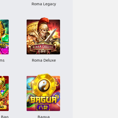
Roma Legacy
ms
Roma Deluxe
n Bao
Bagua