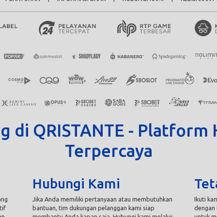
Inca
Ramesses Relics
Winds of We
ire Temple
World of Emoji
Carnaval Do
g di QRISTANTE - Platform H
Terpercaya
Hubungi Kami
Tet
ang
Jika Anda memiliki pertanyaan atau membutuhkan
Ikuti ka
tif
bantuan, tim dukungan pelanggan kami siap
dengan b
an
membantu Anda kapan saja. Hubungi kami melalui:
untuk m
e of Fortune
Hawaii Vacay
Christmas 