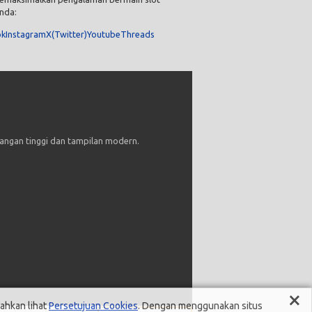
nda:
ok
Instagram
X(Twitter)
Youtube
Threads
nangan tinggi dan tampilan modern.
eat
Third Prince's
Journey
×
ahkan lihat
Persetujuan Cookies
. Dengan menggunakan situs
LAPOR PUSAT
rew
Cluster Mania