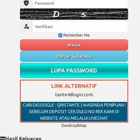
Remember Me
Masuk
Daftar Sekarang
LUPA PASSWORD
LINK ALTERNATIF
tante4dlogin.com
CARI DIGOOGLE : QRISTANTE | WASPADA PENIPUAN !
SEBELUM DEPOSIT CEK DULU NO REK KAMI DI
WEBSITE ATAU MELALUI LIVECHAT
Desktop
Wap
Hasil Keluaran