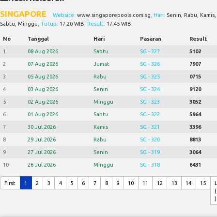
SINGAPORE
Website:
www.singaporepools.com.sg
, Hari:
Senin, Rabu, Kamis,
Sabtu, Minggu
, Tutup:
17:20 WIB
, Result:
17:45 WIB
No
Tanggal
Hari
Pasaran
Result
1
08 Aug 2026
Sabtu
SG - 327
5102
2
07 Aug 2026
Jumat
SG - 326
7907
3
05 Aug 2026
Rabu
SG - 325
0715
4
03 Aug 2026
Senin
SG - 324
9120
5
02 Aug 2026
Minggu
SG - 323
3052
6
01 Aug 2026
Sabtu
SG - 322
5964
7
30 Jul 2026
Kamis
SG - 321
3396
8
29 Jul 2026
Rabu
SG - 320
8813
9
27 Jul 2026
Senin
SG - 319
3064
10
26 Jul 2026
Minggu
SG - 318
6431
First
1
2
3
4
5
6
7
8
9
10
11
12
13
14
15
(
)