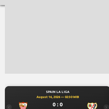
SPAIN LA LIGA
0 WIB
August 16, 2026 — 00:30 
0 : 0
Previous
Ne