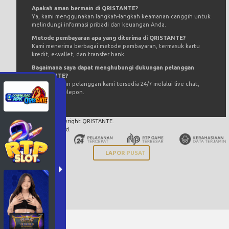
Apakah aman bermain di QRISTANTE?
Ya, kami menggunakan langkah-langkah keamanan canggih untuk
melindungi informasi pribadi dan keuangan Anda.
Metode pembayaran apa yang diterima di QRISTANTE?
Kami menerima berbagai metode pembayaran, termasuk kartu
kredit, e-wallet, dan transfer bank.
Bagaimana saya dapat menghubungi dukungan pelanggan
QRISTANTE?
Tim dukungan pelanggan kami tersedia 24/7 melalui live chat,
email, dan telepon.
© 2015 - 2026 Copyright QRISTANTE.
All Rights Reserved.
LAPOR PUSAT