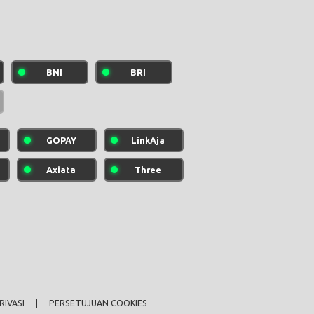
BNI
BRI
alm
King Tuts Tomb
GOPAY
LinkAja
Axiata
Three
mit
Vikings Plunder
RIVASI
|
PERSETUJUAN COOKIES