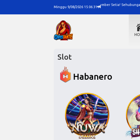
Salam JP, Member Setia! Sehubungan dengan
Minggu 9/08/2026 15:06:32
HO
Slot
Habanero