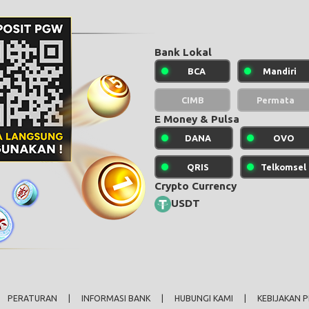
Bank Lokal
BCA
Mandiri
CIMB
Permata
tlans Gold
Blackbeards Bounty
Dragons Re
E Money & Pulsa
DANA
OVO
QRIS
Telkomsel
Crypto Currency
USDT
e em Cowboy
Shoguns Land
Skys the Li
PERATURAN
|
INFORMASI BANK
|
HUBUNGI KAMI
|
KEBIJAKAN P