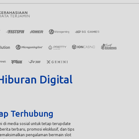
tch
Egyptian Dreams
iburan Digital
ens II
The Big Deal
ap Terhubung
mi di media sosial untuk tetap terupdate
erita terbaru, promosi eksklusif, dan tips
emaksimalkan pengalaman bermain slot