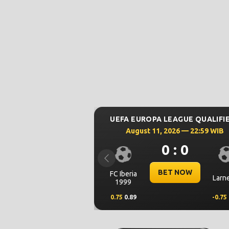
Safari Rumble
In
UEFA CHAMPIONS LEAGUE QUALIF
August 12, 2026 — 00:00 WIB
0 : 0
Previous
BET NOW
Kauno
Din
Zalgiris
Zag
Koi Koi Treasure
To
-1.25
1.00
1.25