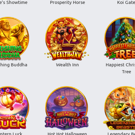
e's Showtime
Prosperity Horse
Koi Gat
hing Buddha
Wealth Inn
Happiest Chr
Tree
ntern Luck
Hot Hot Halloween
Legendary B