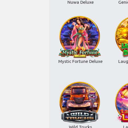
Nuwa Deluxe
Geni
Mystic Fortune Deluxe
Laug
Wild Trucks
La