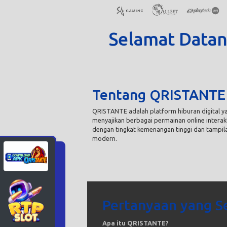
Selamat Datan
Tentang QRISTANTE
QRISTANTE adalah platform hiburan digital y
menyajikan berbagai permainan online interak
dengan tingkat kemenangan tinggi dan tampil
modern.
Pertanyaan yang S
Apa itu QRISTANTE?