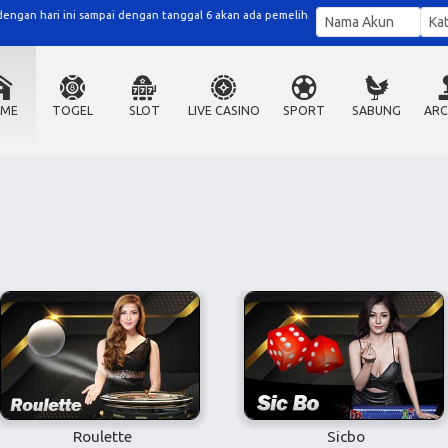
 hari ini sampai dengan tanggal 6 akan ada pemeliharaan sistem ( Maintance ) un
ME
TOGEL
SLOT
LIVE CASINO
SPORT
SABUNG
ARC
Roulette
Sicbo