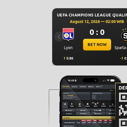
UEFA CHAMPIONS LEAGUE QUALIFIERS
UEFA CHAMPION
August 12, 2026 — 01:15 WIB
August 11,
0 : 0
Previous
BET NOW
B
Slovan
Mjallby
Bodo Glimt
Bratislava
0.5
0.83
-0.5
0.99
0.75
0.82