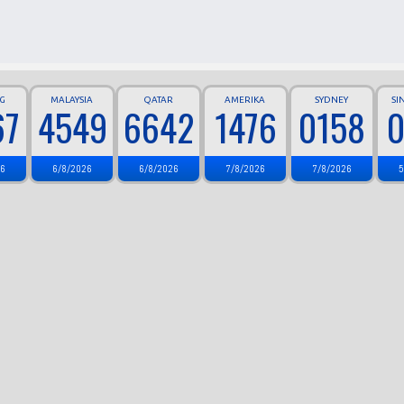
NG
MALAYSIA
QATAR
AMERIKA
SYDNEY
SI
67
4549
6642
1476
0158
0
26
6/8/2026
6/8/2026
7/8/2026
7/8/2026
5