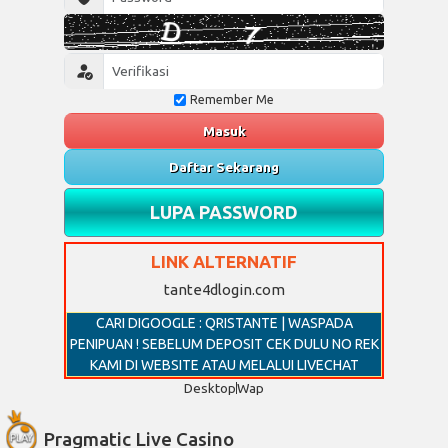
Remember Me
Masuk
Daftar Sekarang
LUPA PASSWORD
LINK ALTERNATIF
tante4dlogin.com
CARI DIGOOGLE : QRISTANTE | WASPADA
PENIPUAN ! SEBELUM DEPOSIT CEK DULU NO REK
KAMI DI WEBSITE ATAU MELALUI LIVECHAT
Desktop
Wap
Pragmatic Live Casino