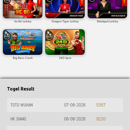
Sic Bo Lobby
Dragon Tiger Lobby
Blackjack Lobby
Big Bass Crash
24D Spin
Togel Result
TOTO WUHAN
07-08-2026
5357
HK SIANG
06-08-2026
9220