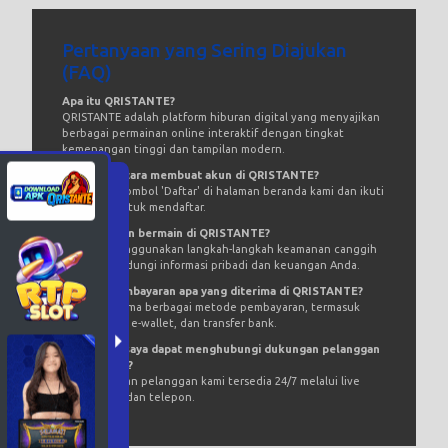
Pertanyaan yang Sering Diajukan
(FAQ)
Apa itu QRISTANTE?
QRISTANTE adalah platform hiburan digital yang menyajikan
berbagai permainan online interaktif dengan tingkat
kemenangan tinggi dan tampilan modern.
Bagaimana cara membuat akun di QRISTANTE?
Cukup klik tombol 'Daftar' di halaman beranda kami dan ikuti
petunjuk untuk mendaftar.
Apakah aman bermain di QRISTANTE?
Ya, kami menggunakan langkah-langkah keamanan canggih
untuk melindungi informasi pribadi dan keuangan Anda.
Metode pembayaran apa yang diterima di QRISTANTE?
Kami menerima berbagai metode pembayaran, termasuk
kartu kredit, e-wallet, dan transfer bank.
Bagaimana saya dapat menghubungi dukungan pelanggan
QRISTANTE?
Tim dukungan pelanggan kami tersedia 24/7 melalui live
chat, email, dan telepon.