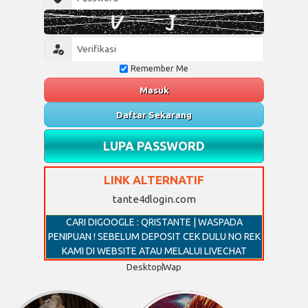
Remember Me
Masuk
Daftar Sekarang
LUPA PASSWORD
LINK ALTERNATIF
tante4dlogin.com
CARI DIGOOGLE : QRISTANTE | WASPADA
PENIPUAN ! SEBELUM DEPOSIT CEK DULU NO REK
KAMI DI WEBSITE ATAU MELALUI LIVECHAT
Desktop
Wap