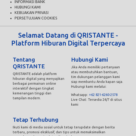
INFORMASI BANK
HUBUNGI KAMI
KEBIJAKAN PRIVASI
PERSETUJUAN COOKIES
Selamat Datang di QRISTANTE -
Platform Hiburan Digital Terpercaya
Tentang
Hubungi Kami
QRISTANTE
Jika Anda memiliki pertanyaan
atau membutuhkan bantuan,
QRISTANTE adalah platform
tim dukungan pelanggan kami
hiburan digital yang menyajikan
siap membantu Anda kapan saja.
berbagai permainan online
Hubungi kami melalui:
interaktif dengan tingkat
kemenangan tinggi dan
Whatsapp:
+62 821-6260-2578
tampilan modern.
Live Chat: Tersedia 24/7 di situs
kami
Tetap Terhubung
Ikuti kami di media sosial untuk tetap terupdate dengan berita
terbaru, promosi eksklusif, dan tips untuk memaksimalkan