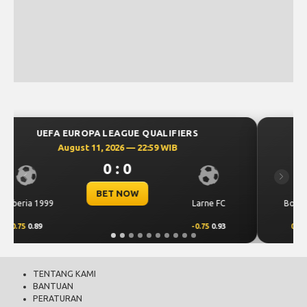
UEFA CHAMPIONS LEAGUE QUALIFIERS
August 11, 2026 — 22:59 WIB
0 : 0
Previous
Next
BET NOW
Bodo Glimt
Union Saint-Gilloise
0.75
0.77
-0.75
-0.95
TENTANG KAMI
BANTUAN
PERATURAN