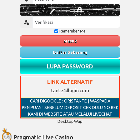
Remember Me
Masuk
Daftar Sekarang
LUPA PASSWORD
LINK ALTERNATIF
tante4dlogin.com
CARI DIGOOGLE : QRISTANTE | WASPADA
PENIPUAN ! SEBELUM DEPOSIT CEK DULU NO REK
KAMI DI WEBSITE ATAU MELALUI LIVECHAT
Desktop
Wap
Pragmatic Live Casino